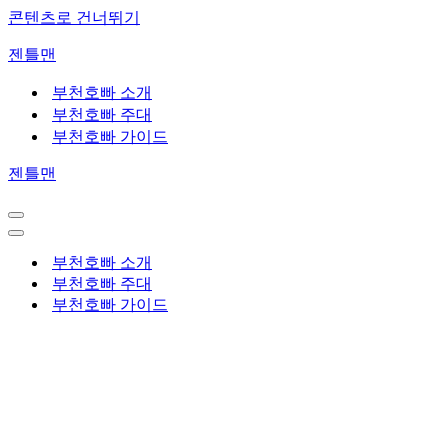
콘텐츠로 건너뛰기
젠틀맨
부천호빠 소개
부천호빠 주대
부천호빠 가이드
젠틀맨
부천호빠 주대
내
비
내
게
비
부천호빠 소개
이
게
부천호빠 주대
션
이
부천호빠 가이드
메
션
뉴
메
뉴