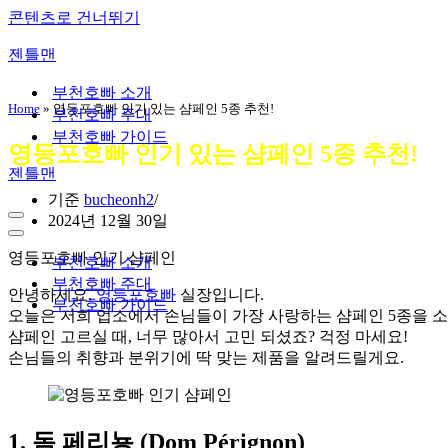
콘텐츠로 건너뛰기
젠틀맨
부천호빠 소개
Home
»
영등포호빠 인기 있는 샴페인 5종 추천!
부천호빠 주대
부천호빠 가이드
영등포호빠 인기 있는 샴페인 5종 추천!
젠틀맨
기준
bucheonh2
2024년 12월 30일
내
비
내
영등포호빠 인기 샴페인
게
비
부천호빠 소개
이
게
부천호빠 주대
안녕하세요,
영등포호빠
실장입니다.
션
이
부천호빠 가이드
메
션
오늘은 저희 업소에서 손님들이 가장 사랑하는 샴페인 5종을 소
뉴
메
샴페인 고르실 때, 너무 많아서 고민 되셨죠? 걱정 마세요!
뉴
손님들의 취향과 분위기에 딱 맞는 제품을 알려드릴게요.
1.
돔 페리뇽 (Dom Pérignon)