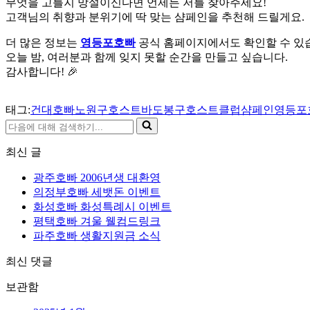
무엇을 고를지 망설이신다면 언제든 저를 찾아주세요!
고객님의 취향과 분위기에 딱 맞는 샴페인을 추천해 드릴게요.
더 많은 정보는
영등포호빠
공식 홈페이지에서도 확인할 수 있
오늘 밤, 여러분과 함께 잊지 못할 순간을 만들고 싶습니다.
감사합니다! 🎉
태그:
건대호빠
노원구호스트바
도봉구호스트클럽
샴페인
영등포
다
음
최신 글
에
대
광주호빠 2006년생 대환영
해
의정부호빠 세뱃돈 이벤트
검
화성호빠 화성특례시 이벤트
색
평택호빠 겨울 웰컴드링크
하
파주호빠 생활지원금 소식
기...
최신 댓글
보관함