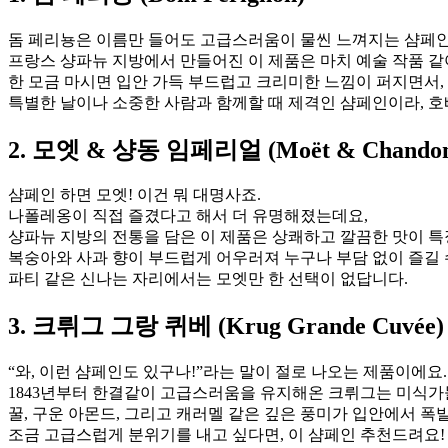
돔 페리뇽은 이름만 들어도 고급스러움이 물씬 느껴지는 샴페인
프랑스 샹파뉴 지방에서 만들어진 이 제품은 마치 예술 작품 같
한 모금 마시면 입안 가득 부드럽고 크리미한 느낌이 퍼지면서,
특별한 날이나 소중한 사람과 함께할 때 제격인 샴페인이라, 
2.
모엣 & 샹동 임페리얼 (Moët & Chandon 
샴페인 하면 모엣! 이건 뭐 대명사죠.
나폴레옹이 직접 즐겼다고 해서 더 유명해졌는데요,
샹파뉴 지방의 전통을 담은 이 제품은 상쾌하고 깔끔한 맛이 특
복숭아와 사과 향이 부드럽게 어우러져 누구나 부담 없이 즐길 
파티 같은 신나는 자리에서는 모엣만 한 선택이 없답니다.
3.
크뤼그 그랑 퀴베 (Krug Grande Cuvée)
“와, 이런 샴페인도 있구나!”라는 말이 절로 나오는 제품이에요.
1843년부터 한결같이 고급스러움을 유지해온 크뤼그는 미식가
꿀, 구운 아몬드, 그리고 캐러멜 같은 깊은 풍미가 입안에서 폭
조금 고급스럽게 분위기를 내고 싶다면, 이 샴페인 추천드려요!