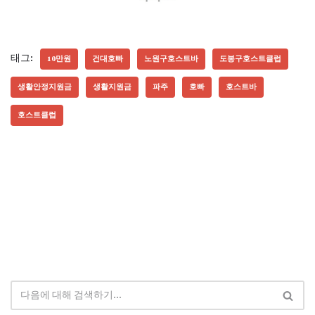
태그:
10만원
건대호빠
노원구호스트바
도봉구호스트클럽
생활안정지원금
생활지원금
파주
호빠
호스트바
호스트클럽