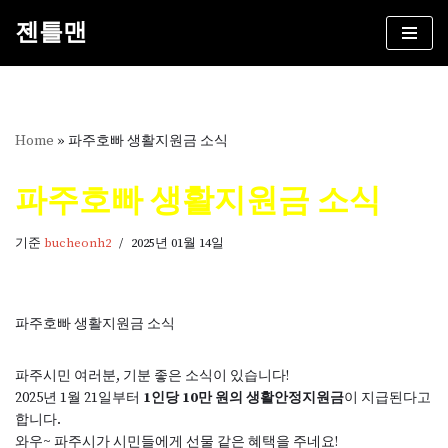
젠틀맨
콘
텐
츠
로
건
Home
»
파주호빠 생활지원금 소식
너
뛰
파주호빠 생활지원금 소식
기
기준
bucheonh2
2025년 01월 14일
파주호빠 생활지원금 소식
파주시민 여러분, 기분 좋은 소식이 있습니다!
2025년 1월 21일부터
1인당 10만 원의 생활안정지원금
이 지급된다고
합니다.
와우~ 파주시가 시민들에게 선물 같은 혜택을 주네요!