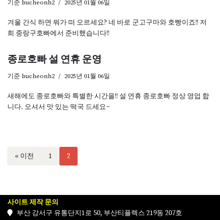
기준
bucheonh2
2025년 01월 06일
겨울 간식 하면 뭐가 떠 오르세요? 네 바로 군고구마와 호빵이죠!! 저
희 중랑구호빠에서 준비했습니다!!
종로호빠 설 연휴 운영
기준
bucheonh2
2025년 01월 06일
새해에도 종로호빠와 특별한 시간을!! 설 연휴 종로호빠 정상 영업 합
니다. 오셔서 맛 있는 떡국 드세요~
« 이전
1
2
사이트 제작 문의
부산 강서구 유통단지1로 50, 부산티플렉스 219동 207호