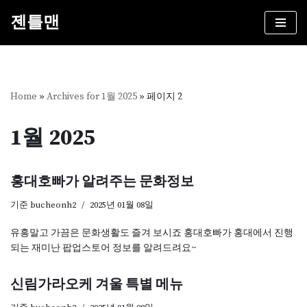
젠틀맨
콘
텐
츠
로
건
Home
»
Archives for 1월 2025
»
페이지 2
너
뛰
1월 2025
기
홍대호빠가 알려주는 문화정보
기준
bucheonh2
2025년 01월 08일
유흥말고 가끔은 문화생활도 즐겨 보시죠 홍대호빠가 홍대에서 진행
되는 재미난 팝업스토어 정보를 알려드려요~
신림가라오케 겨울 특별 메뉴