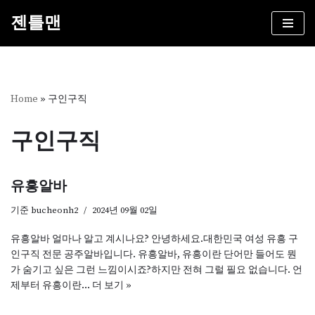
젠틀맨
콘
텐
츠
로
건
Home
»
구인구직
너
뛰
구인구직
기
유흥알바
기준
bucheonh2
2024년 09월 02일
유흥알바 얼마나 알고 계시나요? 안녕하세요.대한민국 여성 유흥 구
인구직 전문 공주알바입니다. 유흥알바, 유흥이란 단어만 들어도 뭔
가 숨기고 싶은 그런 느낌이시죠?하지만 전혀 그럴 필요 없습니다. 언
제부터 유흥이란…
더 보기 »