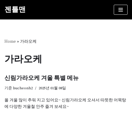
젠틀맨
콘
텐
츠
로
건
Home
»
가라오케
너
뛰
가라오케
기
신림가라오케 겨울 특별 메뉴
기준
bucheonh2
2025년 01월 08일
올 겨울 많이 추워 지고 있어요~ 신림가라오케 오셔서 따뜻한 어묵탕
에 다양한 겨울철 안주 즐겨 보세요~