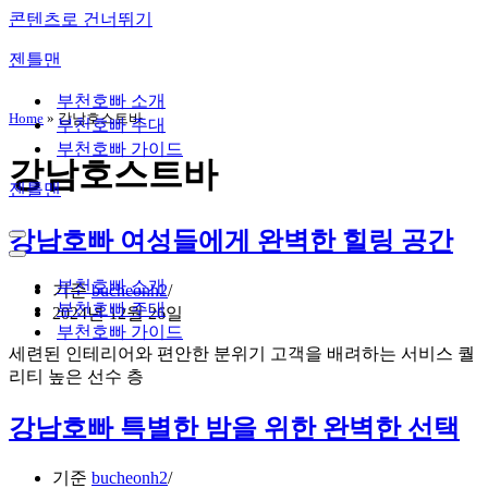
콘텐츠로 건너뛰기
젠틀맨
부천호빠 소개
Home
»
강남호스트바
부천호빠 주대
부천호빠 가이드
강남호스트바
젠틀맨
강남호빠 여성들에게 완벽한 힐링 공간
내
비
내
게
비
부천호빠 소개
기준
bucheonh2
이
게
부천호빠 주대
2024년 12월 26일
션
이
부천호빠 가이드
메
션
세련된 인테리어와 편안한 분위기 고객을 배려하는 서비스 퀄
뉴
메
리티 높은 선수 층
뉴
강남호빠 특별한 밤을 위한 완벽한 선택
기준
bucheonh2