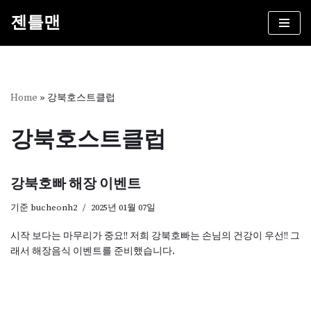
젠틀맨
콘
텐
츠
로
건
Home
»
강북호스트클럽
너
뛰
강북호스트클럽
기
강북호빠 해장 이벤트
기준
bucheonh2
2025년 01월 07일
시작 보다는 마무리가 중요!! 저희 강북호빠는 손님의 건강이 우선!! 그
래서 해장음식 이벤트를 준비했습니다.