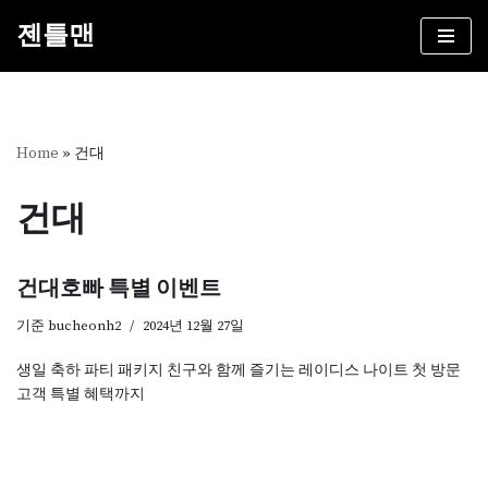
젠틀맨
콘
텐
츠
로
건
Home
»
건대
너
뛰
건대
기
건대호빠 특별 이벤트
기준
bucheonh2
2024년 12월 27일
생일 축하 파티 패키지 친구와 함께 즐기는 레이디스 나이트 첫 방문
고객 특별 혜택까지