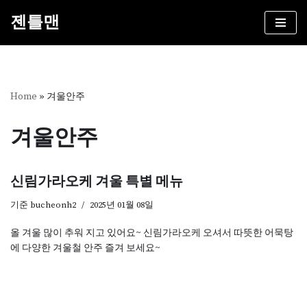
젠틀맨
콘
텐
츠
로
건
Home
»
겨울안주
너
뛰
겨울안주
기
신림가라오케 겨울 특별 메뉴
기준
bucheonh2
2025년 01월 08일
올 겨울 많이 추워 지고 있어요~ 신림가라오케 오셔서 따뜻한 어묵탕
에 다양한 겨울철 안주 즐겨 보세요~