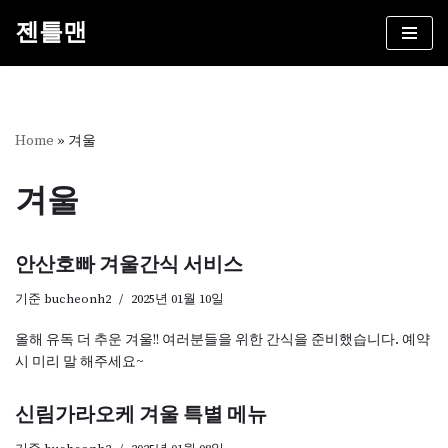
젠틀맨
콘
텐
츠
로
건
Home
»
겨울
너
뛰
겨울
기
안산호빠 겨울간식 서비스
기준
bucheonh2
2025년 01월 10일
올해 유독 더 추운 겨울!! 여러분들을 위한 간식을 준비했습니다. 예약
시 미리 말 해주세요~
신림가라오케 겨울 특별 메뉴