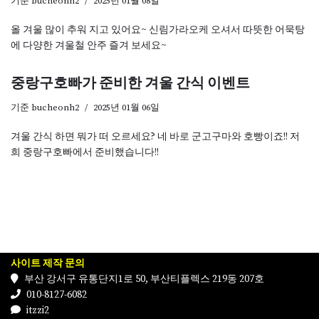
기준
bucheonh2
2025년 01월 08일
올 겨울 많이 추워 지고 있어요~ 신림가라오케 오셔서 따뜻한 어묵탕
에 다양한 겨울철 안주 즐겨 보세요~
중랑구호빠가 준비한 겨울 간식 이벤트
기준
bucheonh2
2025년 01월 06일
겨울 간식 하면 뭐가 떠 오르세요? 네 바로 군고구마와 호빵이죠!! 저
희 중랑구호빠에서 준비했습니다!!
사이트 제작 문의
부산 강서구 유통단지1로 50, 부산티플렉스 219동 207호
010-8127-6082
itzzi2