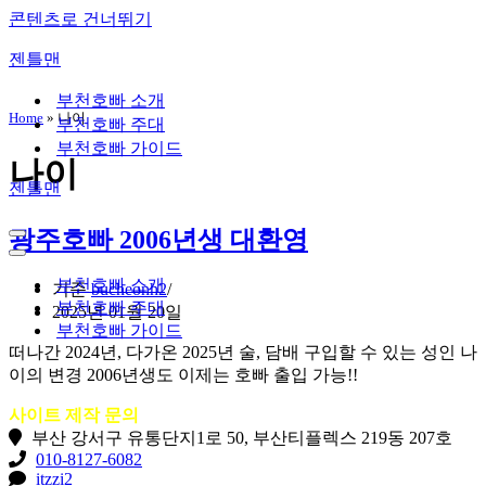
콘텐츠로 건너뛰기
젠틀맨
부천호빠 소개
Home
»
나이
부천호빠 주대
부천호빠 가이드
나이
젠틀맨
광주호빠 2006년생 대환영
내
비
내
게
비
부천호빠 소개
기준
bucheonh2
이
게
부천호빠 주대
2025년 01월 20일
션
이
부천호빠 가이드
메
션
떠나간 2024년, 다가온 2025년 술, 담배 구입할 수 있는 성인 나
뉴
메
이의 변경 2006년생도 이제는 호빠 출입 가능!!
뉴
사이트 제작 문의
부산 강서구 유통단지1로 50, 부산티플렉스 219동 207호
010-8127-6082
itzzi2