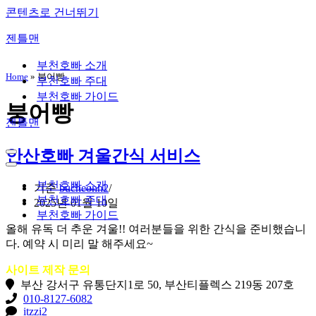
콘텐츠로 건너뛰기
젠틀맨
부천호빠 소개
Home
»
붕어빵
부천호빠 주대
부천호빠 가이드
붕어빵
젠틀맨
안산호빠 겨울간식 서비스
내
비
내
게
비
부천호빠 소개
기준
bucheonh2
이
게
부천호빠 주대
2025년 01월 10일
션
이
부천호빠 가이드
메
션
올해 유독 더 추운 겨울!! 여러분들을 위한 간식을 준비했습니
뉴
메
다. 예약 시 미리 말 해주세요~
뉴
사이트 제작 문의
부산 강서구 유통단지1로 50, 부산티플렉스 219동 207호
010-8127-6082
itzzi2