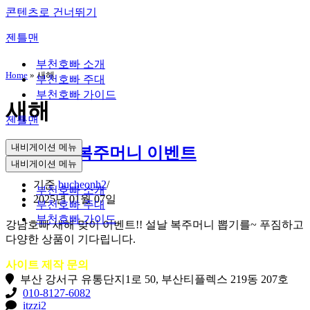
콘텐츠로 건너뛰기
젠틀맨
부천호빠 소개
Home
»
새해
부천호빠 주대
부천호빠 가이드
새해
젠틀맨
내비게이션 메뉴
강남호빠 복주머니 이벤트
내비게이션 메뉴
기준
bucheonh2
부천호빠 소개
2025년 01월 07일
부천호빠 주대
부천호빠 가이드
강남호빠 새해 맞이 이벤트!! 설날 복주머니 뽑기를~ 푸짐하고
다양한 상품이 기다립니다.
사이트 제작 문의
부산 강서구 유통단지1로 50, 부산티플렉스 219동 207호
010-8127-6082
itzzi2