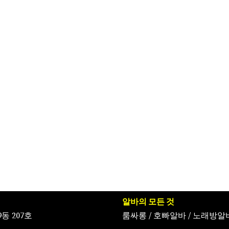
알바의 모든 것
동 207호
룸싸롱
/
호빠알바
/
노래방알