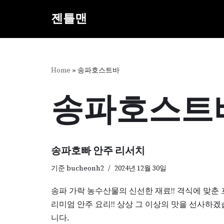
젠틀맨
콘
텐
츠
로
Home
»
송파호스트바
건
너
송파호스트
뛰
기
송파호빠 안주 리서치
기준
bucheonh2
2024년 12월 30일
송파 가락 농수산물의 신선한 재료!! 격식에 맞춘 
리미엄 안주 요리!! 상상 그 이상의 맛을 선사하겠
니다.