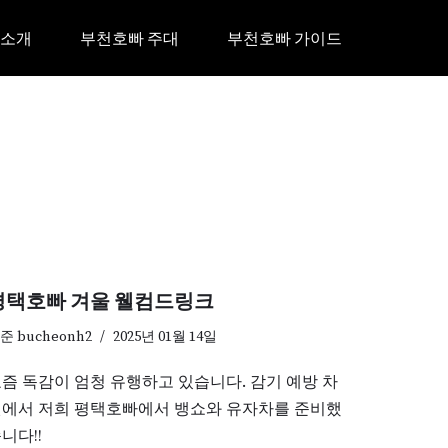
 소개
부천호빠 주대
부천호빠 가이드
평택호빠 겨울 웰컴드링크
기준
bucheonh2
2025년 01월 14일
즘 독감이 엄청 유행하고 있습니다. 감기 예방 차
에서 저희 평택호빠에서 뱅쇼와 유자차를 준비했
니다!!