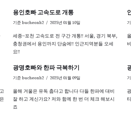
용인호빠 고속도로 개통
기준
bucheonh2
2025년 01월 10일
금
세종~포천 고속도로 전 구간 개통!! 서울, 경기 북부,
올
충청권에서 용인까지 단숨에!! 인근지역분들 오세
비
요!!
광명호빠와 한파 극복하기
기준
bucheonh2
2025년 01월 09일
다고
올해 겨울은 유독 춥다고 합니다 다들 한파에 대비
광
품은
잘 하고 계신가요? 저와 함께 한 번 더 체크 해보시
티
죠