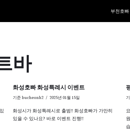
부천호빠
트바
화성호빠 화성특례시 이벤트
기준
bucheonh2
2025년 01월 15일
 있
화성시가 화성특례시로 출범!! 화성호빠가 가만히
요
입
있을 수 있나요? 바로 이벤트 진행!!
원
습