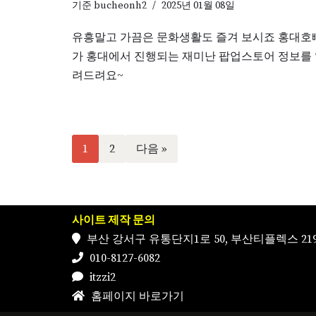
기준
bucheonh2
2025년 01월 08일
유흥말고 가끔은 문화생활도 즐겨 보시죠 홍대호
가 홍대에서 진행되는 재미난 팝업스토어 정보를
려드려요~
1
2
다음 »
사이트 제작 문의
부산 강서구 유통단지1로 50, 부산티플렉스 219
010-8127-6082
itzzi2
홈페이지 바로가기