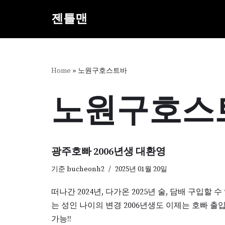
젠틀맨
콘
텐
츠
로
Home
»
노원구호스트바
건
너
노원구호스
뛰
기
광주호빠 2006년생 대환영
기준
bucheonh2
2025년 01월 20일
떠나간 2024년, 다가온 2025년 술, 담배 구입할 수
는 성인 나이의 변경 2006년생도 이제는 호빠 출
가능!!