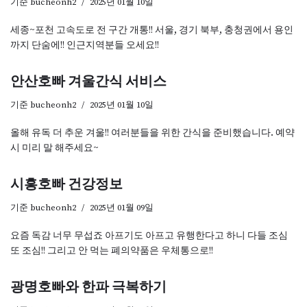
기준
bucheonh2
2025년 01월 10일
세종~포천 고속도로 전 구간 개통!! 서울, 경기 북부, 충청권에서 용인
까지 단숨에!! 인근지역분들 오세요!!
안산호빠 겨울간식 서비스
기준
bucheonh2
2025년 01월 10일
올해 유독 더 추운 겨울!! 여러분들을 위한 간식을 준비했습니다. 예약
시 미리 말 해주세요~
시흥호빠 건강정보
기준
bucheonh2
2025년 01월 09일
요즘 독감 너무 무섭죠 아프기도 아프고 유행한다고 하니 다들 조심
또 조심!! 그리고 안 먹는 폐의약품은 우체통으로!!
광명호빠와 한파 극복하기