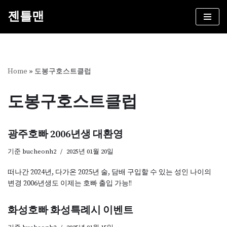
젠틀맨
콘
텐
츠
로
건
Home
»
도봉구호스트클럽
너
뛰
도봉구호스트클럽
기
광주호빠 2006년생 대환영
기준
bucheonh2
2025년 01월 20일
떠나간 2024년, 다가온 2025년 술, 담배 구입할 수 있는 성인 나이의
변경 2006년생도 이제는 호빠 출입 가능!!
화성호빠 화성특례시 이벤트