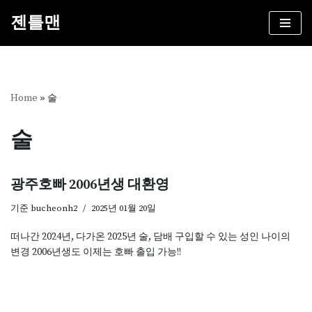
젠틀맨
콘
텐
츠
로
건
Home
»
술
너
뛰
술
기
광주호빠 2006년생 대환영
기준
bucheonh2
2025년 01월 20일
떠나간 2024년, 다가온 2025년 술, 담배 구입할 수 있는 성인 나이의
변경 2006년생도 이제는 호빠 출입 가능!!