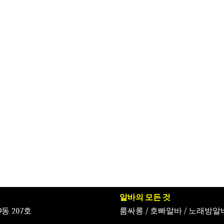
알바의 모든 것
동 207호
룸싸롱
/
호빠알바
/
노래방알