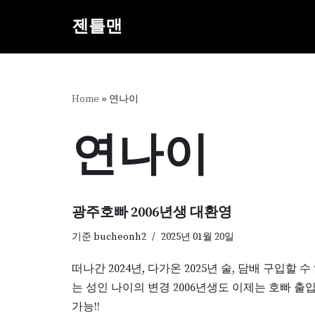
젠틀맨
콘
텐
츠
로
Home
»
연나이
건
너
연나이
뛰
기
광주호빠 2006년생 대환영
기준
bucheonh2
2025년 01월 20일
떠나간 2024년, 다가온 2025년 술, 담배 구입할 수
는 성인 나이의 변경 2006년생도 이제는 호빠 출
가능!!