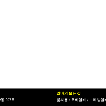
알바의 모든 것
동 207호
룸싸롱
/
호빠알바
/
노래방알