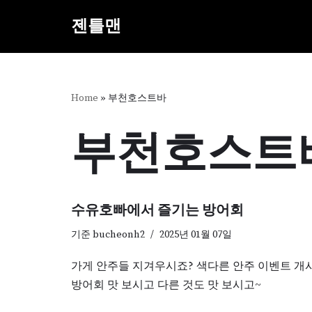
젠틀맨
콘
텐
츠
로
Home
»
부천호스트바
건
너
부천호스트
뛰
기
수유호빠에서 즐기는 방어회
기준
bucheonh2
2025년 01월 07일
가게 안주들 지겨우시죠? 색다른 안주 이벤트 개시
방어회 맛 보시고 다른 것도 맛 보시고~