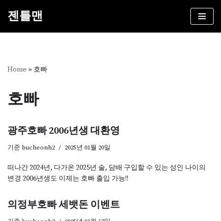
젠틀맨
콘
텐
츠
로
건
Home
»
호빠
너
뛰
호빠
기
광주호빠 2006년생 대환영
기준
bucheonh2
2025년 01월 20일
떠나간 2024년, 다가온 2025년 술, 담배 구입할 수 있는 성인 나이의
변경 2006년생도 이제는 호빠 출입 가능!!
의정부호빠 세뱃돈 이벤트