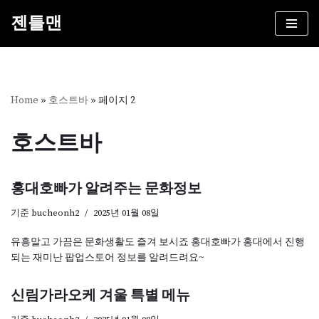
젠틀맨
콘
텐
츠
로
건
Home
»
호스트바
»
페이지 2
너
뛰
호스트바
기
홍대호빠가 알려주는 문화정보
기준
bucheonh2
2025년 01월 08일
유흥말고 가끔은 문화생활도 즐겨 보시죠 홍대호빠가 홍대에서 진행
되는 재미난 팝업스토어 정보를 알려드려요~
신림가라오케 겨울 특별 메뉴